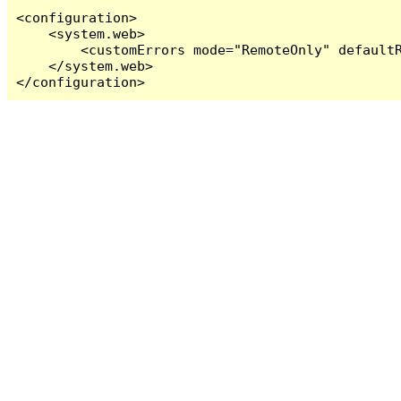
<configuration>

    <system.web>

        <customErrors mode="RemoteOnly" defaultR
    </system.web>

</configuration>