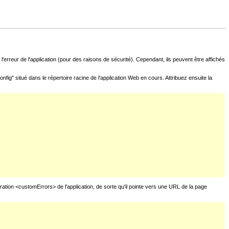
l'erreur de l'application (pour des raisons de sécurité). Cependant, ils peuvent être affichés
fig" situé dans le répertoire racine de l'application Web en cours. Attribuez ensuite la
uration <customErrors> de l'application, de sorte qu'il pointe vers une URL de la page