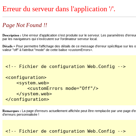
Erreur du serveur dans l'application '/'.
Page Not Found !!
Description :
Une erreur d'application s'est produite sur le serveur. Les paramètres d'erreur
par les navigateurs qui s'exécutent sur l'ordinateur serveur local.
Détails =
Pour permettre l'affichage des détails de ce message d'erreur spécifique sur les o
valeur "off" à l'attribut "mode" de cette balise <customErrors>.
<!-- Fichier de configuration Web.Config -->

<configuration>

    <system.web>

        <customErrors mode="Off"/>

    </system.web>

</configuration>
Remarques :
La page d'erreurs actuellement affichée peut être remplacée par une page d'erre
d'erreurs personnalisée !
<!-- Fichier de configuration Web.Config -->
