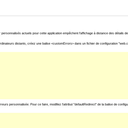
 personnalisés actuels pour cette application empêchent l'affichage à distance des détails de 
rdinateurs distants, créez une balise <customErrors> dans un fichier de configuration "web.con
urs personnalisée. Pour ce faire, modifiez l'attribut "defaultRedirect" de la balise de config