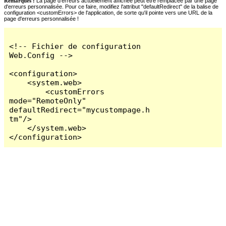
Remarques :
La page d'erreurs actuellement affichée peut être remplacée par une page
d'erreurs personnalisée. Pour ce faire, modifiez l'attribut "defaultRedirect" de la balise de
configuration <customErrors> de l'application, de sorte qu'il pointe vers une URL de la
page d'erreurs personnalisée !
<!-- Fichier de configuration 
Web.Config -->

<configuration>

    <system.web>

        <customErrors 
mode="RemoteOnly" 
defaultRedirect="mycustompage.h
tm"/>

    </system.web>

</configuration>