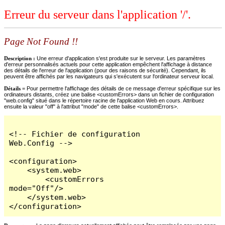
Erreur du serveur dans l'application '/'.
Page Not Found !!
Description :
Une erreur d'application s'est produite sur le serveur. Les paramètres
d'erreur personnalisés actuels pour cette application empêchent l'affichage à distance
des détails de l'erreur de l'application (pour des raisons de sécurité). Cependant, ils
peuvent être affichés par les navigateurs qui s'exécutent sur l'ordinateur serveur local.
Détails =
Pour permettre l'affichage des détails de ce message d'erreur spécifique sur les
ordinateurs distants, créez une balise <customErrors> dans un fichier de configuration
"web.config" situé dans le répertoire racine de l'application Web en cours. Attribuez
ensuite la valeur "off" à l'attribut "mode" de cette balise <customErrors>.
<!-- Fichier de configuration 
Web.Config -->

<configuration>

    <system.web>

        <customErrors 
mode="Off"/>

    </system.web>

</configuration>