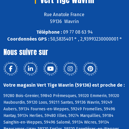
Rue Anatole France
59136 Wavrin
Téléphone :
09 77 08 63 94
Coordonnées GPS :
50,5835401 ° , 2,93993230000001 °
Nous suivre sur
Votre magasin Vert Tige Wavrin (59136) est proche de :
59280 Bois-Grenier, 59840 Prémesques, 59320 Emmerin, 59320
Haubourdin, 59120 Loos, 59211 Santes, 59136 Wavrin, 59249
Aubers, 59134 Fournes-en-Weppes, 59249 Fromelles, 59496
Hantay, 59134 Herlies, 59480 Illies, 59274 Marquillies, 59184
Sainghin-en-Weppes, 59496 Salomé, 59134 Wicres, 59134
Beaucamps-Ligny, 59320 Englos, 59320 Ennetières-en-Weppes,