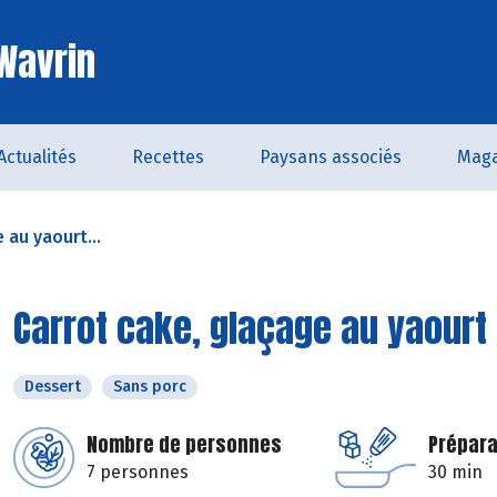
 Wavrin
Actualités
Recettes
Paysans associés
Maga
 au yaourt...
Carrot cake, glaçage au yaourt
Dessert
Sans porc
Nombre de personnes
Prépara
7 personnes
30 min