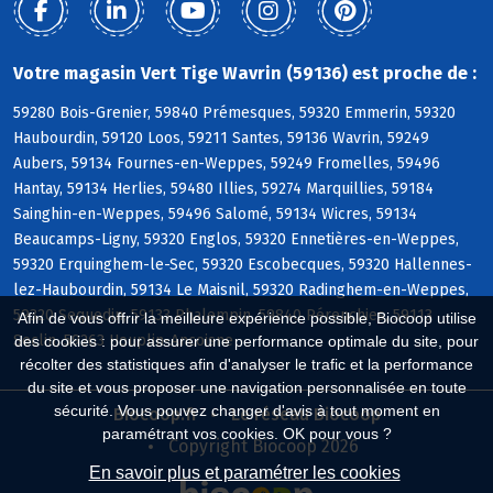
Votre magasin Vert Tige Wavrin (59136) est proche de :
59280 Bois-Grenier, 59840 Prémesques, 59320 Emmerin, 59320
Haubourdin, 59120 Loos, 59211 Santes, 59136 Wavrin, 59249
Aubers, 59134 Fournes-en-Weppes, 59249 Fromelles, 59496
Hantay, 59134 Herlies, 59480 Illies, 59274 Marquillies, 59184
Sainghin-en-Weppes, 59496 Salomé, 59134 Wicres, 59134
Beaucamps-Ligny, 59320 Englos, 59320 Ennetières-en-Weppes,
59320 Erquinghem-le-Sec, 59320 Escobecques, 59320 Hallennes-
lez-Haubourdin, 59134 Le Maisnil, 59320 Radinghem-en-Weppes,
59320 Sequedin, 59133 Phalempin, 59840 Pérenchies, 59113
Afin de vous offrir la meilleure expérience possible, Biocoop utilise
Seclin, 59263 Houplin-Ancoisne
des cookies : pour assurer une performance optimale du site, pour
récolter des statistiques afin d'analyser le trafic et la performance
du site et vous proposer une navigation personnalisée en toute
sécurité. Vous pouvez changer d'avis à tout moment en
Biocoop.fr
Le réseau Biocoop
paramétrant vos cookies. OK pour vous ?
Copyright Biocoop 2026
En savoir plus et paramétrer les cookies