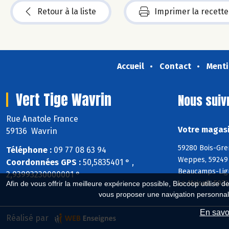
Retour à la liste
Imprimer la recette
Accueil
Contact
Menti
Vert Tige Wavrin
Nous suiv
Rue Anatole France
Votre magasi
59136 Wavrin
59280 Bois-Gre
Téléphone :
09 77 08 63 94
Weppes, 59249 F
Coordonnées GPS :
50,5835401 ° ,
Beaucamps-Lign
2,93993230000001 °
Le Maisnil, 59
Afin de vous offrir la meilleure expérience possible, Biocoop utilise d
vous proposer une navigation personnal
En savoi
Réalisé par