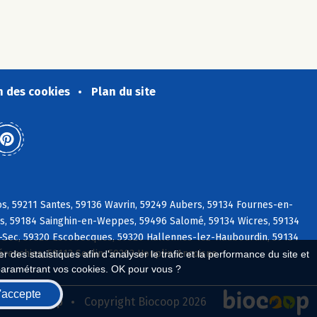
n des cookies
Plan du site
s, 59211 Santes, 59136 Wavrin, 59249 Aubers, 59134 Fournes-en-
ies, 59184 Sainghin-en-Weppes, 59496 Salomé, 59134 Wicres, 59134
Sec, 59320 Escobecques, 59320 Hallennes-lez-Haubourdin, 59134
renchies, 59113 Seclin, 59263 Houplin-Ancoisne
 des statistiques afin d'analyser le trafic et la performance du site et
paramétrant vos cookies. OK pour vous ?
'accepte
seau Biocoop
Copyright Biocoop 2026