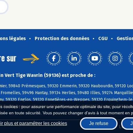
ons légales
Protection des données
CGU
Gestio
re sur
n Vert Tige Wavrin (59136) est proche de :
nier, 59840 Prémesques, 59320 Emmerin, 59320 Haubourdin, 59120 Loo
romelles, 59496 Hantay, 59134 Herlies, 59480 Illies, 59274 Marquill
y, 59320 Englos, 59320 Ennetières-en-Weppes, 59320 Erquinghem-le-
320 Radinghem-en-Weppes, 59320 Sequedin, 59133 Phalempin, 59840 Pé
es cookies : pour assurer une performance optimale du site, pour récolter
isée en toute sécurité. Vous pouvez changer d'avis à tout moment en 
r plus et paramétrer les cookies
Je refuse
J
Biocoop.fr
Le ré