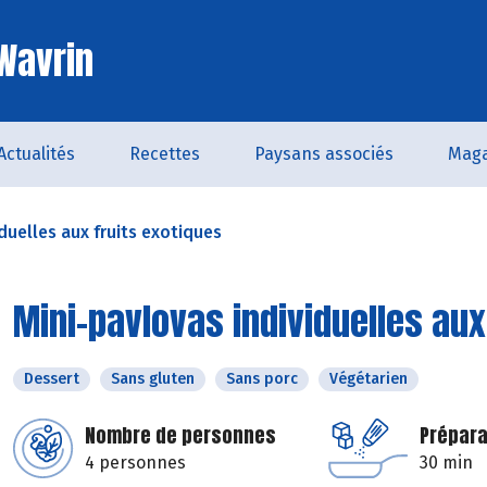
 Wavrin
Actualités
Recettes
Paysans associés
Maga
duelles aux fruits exotiques
Mini-pavlovas individuelles aux
Dessert
Sans gluten
Sans porc
Végétarien
Nombre de personnes
Prépara
4 personnes
30 min