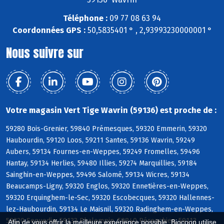
Téléphone :
09 77 08 63 94
Coordonnées GPS :
50,5835401 ° , 2,93993230000001 °
Nous suivre sur
Votre magasin Vert Tige Wavrin (59136) est proche de :
59280 Bois-Grenier, 59840 Prémesques, 59320 Emmerin, 59320
Haubourdin, 59120 Loos, 59211 Santes, 59136 Wavrin, 59249
Aubers, 59134 Fournes-en-Weppes, 59249 Fromelles, 59496
Hantay, 59134 Herlies, 59480 Illies, 59274 Marquillies, 59184
Sainghin-en-Weppes, 59496 Salomé, 59134 Wicres, 59134
Beaucamps-Ligny, 59320 Englos, 59320 Ennetières-en-Weppes,
59320 Erquinghem-le-Sec, 59320 Escobecques, 59320 Hallennes-
lez-Haubourdin, 59134 Le Maisnil, 59320 Radinghem-en-Weppes,
59320 Sequedin, 59133 Phalempin, 59840 Pérenchies, 59113
Afin de vous offrir la meilleure expérience possible, Biocoop utilise