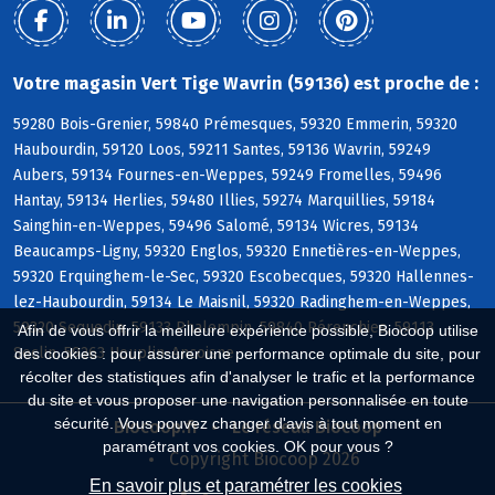
Votre magasin Vert Tige Wavrin (59136) est proche de :
59280 Bois-Grenier, 59840 Prémesques, 59320 Emmerin, 59320
Haubourdin, 59120 Loos, 59211 Santes, 59136 Wavrin, 59249
Aubers, 59134 Fournes-en-Weppes, 59249 Fromelles, 59496
Hantay, 59134 Herlies, 59480 Illies, 59274 Marquillies, 59184
Sainghin-en-Weppes, 59496 Salomé, 59134 Wicres, 59134
Beaucamps-Ligny, 59320 Englos, 59320 Ennetières-en-Weppes,
59320 Erquinghem-le-Sec, 59320 Escobecques, 59320 Hallennes-
lez-Haubourdin, 59134 Le Maisnil, 59320 Radinghem-en-Weppes,
59320 Sequedin, 59133 Phalempin, 59840 Pérenchies, 59113
Afin de vous offrir la meilleure expérience possible, Biocoop utilise
Seclin, 59263 Houplin-Ancoisne
des cookies : pour assurer une performance optimale du site, pour
récolter des statistiques afin d'analyser le trafic et la performance
du site et vous proposer une navigation personnalisée en toute
sécurité. Vous pouvez changer d'avis à tout moment en
Biocoop.fr
Le réseau Biocoop
paramétrant vos cookies. OK pour vous ?
Copyright Biocoop 2026
En savoir plus et paramétrer les cookies