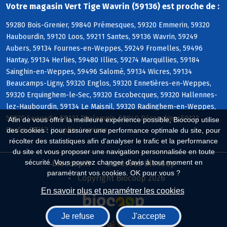
Votre magasin Vert Tige Wavrin (59136) est proche de :
59280 Bois-Grenier, 59840 Prémesques, 59320 Emmerin, 59320
Haubourdin, 59120 Loos, 59211 Santes, 59136 Wavrin, 59249
Aubers, 59134 Fournes-en-Weppes, 59249 Fromelles, 59496
Hantay, 59134 Herlies, 59480 Illies, 59274 Marquillies, 59184
Sainghin-en-Weppes, 59496 Salomé, 59134 Wicres, 59134
Beaucamps-Ligny, 59320 Englos, 59320 Ennetières-en-Weppes,
59320 Erquinghem-le-Sec, 59320 Escobecques, 59320 Hallennes-
lez-Haubourdin, 59134 Le Maisnil, 59320 Radinghem-en-Weppes,
59320 Sequedin, 59133 Phalempin, 59840 Pérenchies, 59113
Afin de vous offrir la meilleure expérience possible, Biocoop utilise
Seclin, 59263 Houplin-Ancoisne
des cookies : pour assurer une performance optimale du site, pour
récolter des statistiques afin d'analyser le trafic et la performance
du site et vous proposer une navigation personnalisée en toute
sécurité. Vous pouvez changer d'avis à tout moment en
Biocoop.fr
Le réseau Biocoop
paramétrant vos cookies. OK pour vous ?
Copyright Biocoop 2026
En savoir plus et paramétrer les cookies
Je refuse
J'accepte
Réalisé par