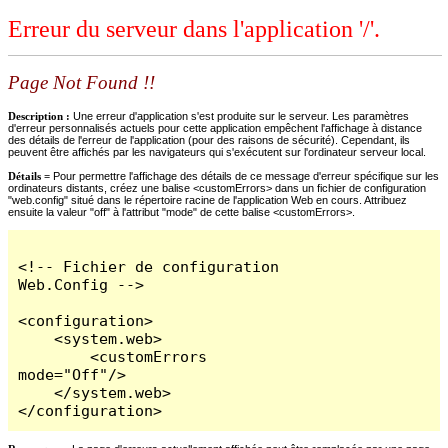
Erreur du serveur dans l'application '/'.
Page Not Found !!
Description :
Une erreur d'application s'est produite sur le serveur. Les paramètres
d'erreur personnalisés actuels pour cette application empêchent l'affichage à distance
des détails de l'erreur de l'application (pour des raisons de sécurité). Cependant, ils
peuvent être affichés par les navigateurs qui s'exécutent sur l'ordinateur serveur local.
Détails =
Pour permettre l'affichage des détails de ce message d'erreur spécifique sur les
ordinateurs distants, créez une balise <customErrors> dans un fichier de configuration
"web.config" situé dans le répertoire racine de l'application Web en cours. Attribuez
ensuite la valeur "off" à l'attribut "mode" de cette balise <customErrors>.
<!-- Fichier de configuration 
Web.Config -->

<configuration>

    <system.web>

        <customErrors 
mode="Off"/>

    </system.web>

</configuration>