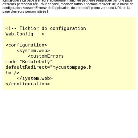
Remarques :
La page d'erreurs actuellement affichée peut être remplacée par une page
d'erreurs personnalisée. Pour ce faire, modifiez l'attribut "defaultRedirect" de la balise de
configuration <customErrors> de l'application, de sorte qu'il pointe vers une URL de la
page d'erreurs personnalisée !
<!-- Fichier de configuration 
Web.Config -->

<configuration>

    <system.web>

        <customErrors 
mode="RemoteOnly" 
defaultRedirect="mycustompage.h
tm"/>

    </system.web>

</configuration>