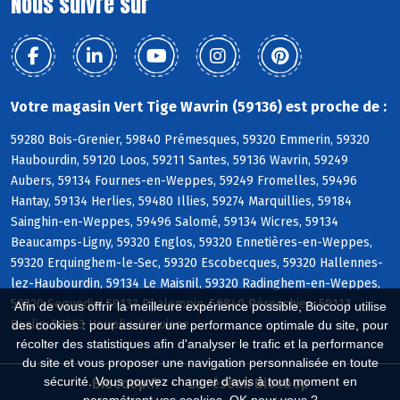
Nous suivre sur
Votre magasin Vert Tige Wavrin (59136) est proche de :
59280 Bois-Grenier, 59840 Prémesques, 59320 Emmerin, 59320
Haubourdin, 59120 Loos, 59211 Santes, 59136 Wavrin, 59249
Aubers, 59134 Fournes-en-Weppes, 59249 Fromelles, 59496
Hantay, 59134 Herlies, 59480 Illies, 59274 Marquillies, 59184
Sainghin-en-Weppes, 59496 Salomé, 59134 Wicres, 59134
Beaucamps-Ligny, 59320 Englos, 59320 Ennetières-en-Weppes,
59320 Erquinghem-le-Sec, 59320 Escobecques, 59320 Hallennes-
lez-Haubourdin, 59134 Le Maisnil, 59320 Radinghem-en-Weppes,
59320 Sequedin, 59133 Phalempin, 59840 Pérenchies, 59113
Afin de vous offrir la meilleure expérience possible, Biocoop utilise
Seclin, 59263 Houplin-Ancoisne
des cookies : pour assurer une performance optimale du site, pour
récolter des statistiques afin d'analyser le trafic et la performance
du site et vous proposer une navigation personnalisée en toute
sécurité. Vous pouvez changer d'avis à tout moment en
Biocoop.fr
Le réseau Biocoop