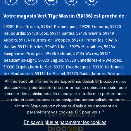
Votre magasin Vert Tige Wavrin (59136) est proche de :
59280 Bois-Grenier, 59840 Prémesques, 59320 Emmerin, 59320
Haubourdin, 59120 Loos, 59211 Santes, 59136 Wavrin, 59249
Aubers, 59134 Fournes-en-Weppes, 59249 Fromelles, 59496
Hantay, 59134 Herlies, 59480 Illies, 59274 Marquillies, 59184
Sainghin-en-Weppes, 59496 Salomé, 59134 Wicres, 59134
Beaucamps-Ligny, 59320 Englos, 59320 Ennetières-en-Weppes,
59320 Erquinghem-le-Sec, 59320 Escobecques, 59320 Hallennes-
lez-Haubourdin, 59134 Le Maisnil, 59320 Radinghem-en-Weppes,
59320 Sequedin, 59133 Phalempin, 59840 Pérenchies, 59113
Afin de vous offrir la meilleure expérience possible, Biocoop utilise
Seclin, 59263 Houplin-Ancoisne
des cookies : pour assurer une performance optimale du site, pour
récolter des statistiques afin d'analyser le trafic et la performance
du site et vous proposer une navigation personnalisée en toute
sécurité. Vous pouvez changer d'avis à tout moment en
Biocoop.fr
Le réseau Biocoop
paramétrant vos cookies. OK pour vous ?
Copyright Biocoop 2026
En savoir plus et paramétrer les cookies