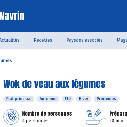
 Wavrin
Actualités
Recettes
Paysans associés
Maga
égumes
Wok de veau aux légumes
Plat principal
Automne
Eté
Hiver
Printemps
Nombre de personnes
Prépara
4 personnes
20 min