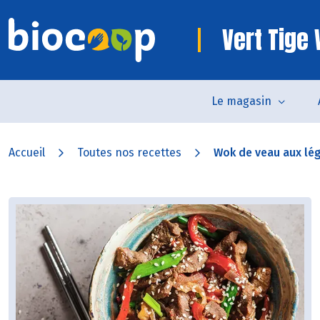
Vert Tige
Le magasin
Accueil
Toutes nos recettes
Wok de veau aux l