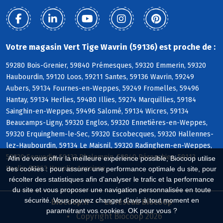
Votre magasin Vert Tige Wavrin (59136) est proche de :
59280 Bois-Grenier, 59840 Prémesques, 59320 Emmerin, 59320
Haubourdin, 59120 Loos, 59211 Santes, 59136 Wavrin, 59249
Aubers, 59134 Fournes-en-Weppes, 59249 Fromelles, 59496
Hantay, 59134 Herlies, 59480 Illies, 59274 Marquillies, 59184
Sainghin-en-Weppes, 59496 Salomé, 59134 Wicres, 59134
Beaucamps-Ligny, 59320 Englos, 59320 Ennetières-en-Weppes,
59320 Erquinghem-le-Sec, 59320 Escobecques, 59320 Hallennes-
lez-Haubourdin, 59134 Le Maisnil, 59320 Radinghem-en-Weppes,
59320 Sequedin, 59133 Phalempin, 59840 Pérenchies, 59113
Afin de vous offrir la meilleure expérience possible, Biocoop utilise
Seclin, 59263 Houplin-Ancoisne
des cookies : pour assurer une performance optimale du site, pour
récolter des statistiques afin d'analyser le trafic et la performance
du site et vous proposer une navigation personnalisée en toute
sécurité. Vous pouvez changer d'avis à tout moment en
Biocoop.fr
Le réseau Biocoop
paramétrant vos cookies. OK pour vous ?
Copyright Biocoop 2026