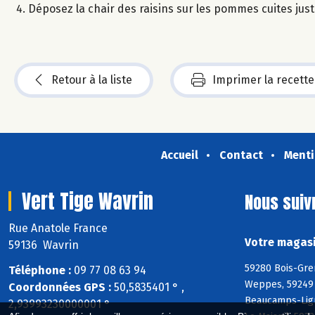
Déposez la chair des raisins sur les pommes cuites juste
Retour à la liste
Imprimer la recette
Accueil
Contact
Menti
Vert Tige Wavrin
Nous suiv
Rue Anatole France
Votre magasi
59136 Wavrin
59280 Bois-Gre
Téléphone :
09 77 08 63 94
Weppes, 59249 F
Coordonnées GPS :
50,5835401 ° ,
Beaucamps-Lign
2,93993230000001 °