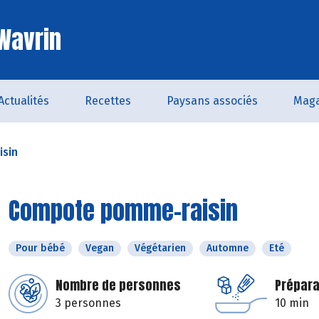
 Wavrin
Actualités
Recettes
Paysans associés
Maga
sin
Compote pomme-raisin
Pour bébé
Vegan
Végétarien
Automne
Eté
Nombre de personnes
Prépara
3 personnes
10 min