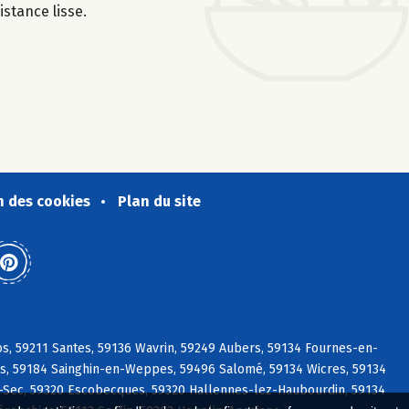
istance lisse.
n des cookies
Plan du site
s, 59211 Santes, 59136 Wavrin, 59249 Aubers, 59134 Fournes-en-
ies, 59184 Sainghin-en-Weppes, 59496 Salomé, 59134 Wicres, 59134
Sec, 59320 Escobecques, 59320 Hallennes-lez-Haubourdin, 59134