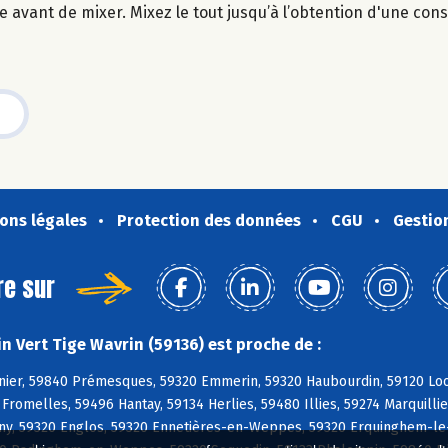
 avant de mixer. Mixez le tout jusqu’à l’obtention d'une cons
ons légales
Protection des données
CGU
Gestio
re sur
n Vert Tige Wavrin (59136) est proche de :
nier, 59840 Prémesques, 59320 Emmerin, 59320 Haubourdin, 59120 Loo
romelles, 59496 Hantay, 59134 Herlies, 59480 Illies, 59274 Marquill
y, 59320 Englos, 59320 Ennetières-en-Weppes, 59320 Erquinghem-le-