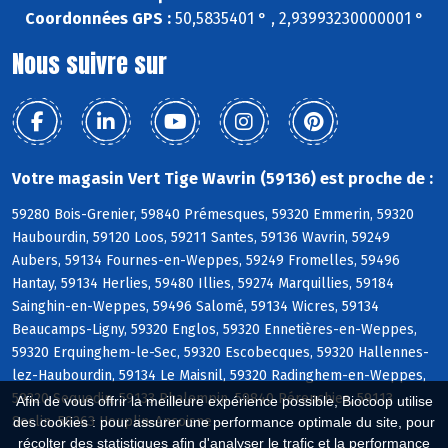
Coordonnées GPS :
50,5835401 ° , 2,93993230000001 °
Nous suivre sur
Votre magasin Vert Tige Wavrin (59136) est proche de :
59280 Bois-Grenier, 59840 Prémesques, 59320 Emmerin, 59320
Haubourdin, 59120 Loos, 59211 Santes, 59136 Wavrin, 59249
Aubers, 59134 Fournes-en-Weppes, 59249 Fromelles, 59496
Hantay, 59134 Herlies, 59480 Illies, 59274 Marquillies, 59184
Sainghin-en-Weppes, 59496 Salomé, 59134 Wicres, 59134
Beaucamps-Ligny, 59320 Englos, 59320 Ennetières-en-Weppes,
59320 Erquinghem-le-Sec, 59320 Escobecques, 59320 Hallennes-
lez-Haubourdin, 59134 Le Maisnil, 59320 Radinghem-en-Weppes,
59320 Sequedin, 59133 Phalempin, 59840 Pérenchies, 59113
Afin de vous offrir la meilleure expérience possible, Biocoop utilise
Seclin, 59263 Houplin-Ancoisne
des cookies : pour assurer une performance optimale du site, pour
récolter des statistiques afin d'analyser le trafic et la performance