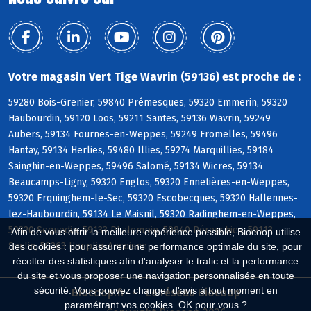
Votre magasin Vert Tige Wavrin (59136) est proche de :
59280 Bois-Grenier, 59840 Prémesques, 59320 Emmerin, 59320
Haubourdin, 59120 Loos, 59211 Santes, 59136 Wavrin, 59249
Aubers, 59134 Fournes-en-Weppes, 59249 Fromelles, 59496
Hantay, 59134 Herlies, 59480 Illies, 59274 Marquillies, 59184
Sainghin-en-Weppes, 59496 Salomé, 59134 Wicres, 59134
Beaucamps-Ligny, 59320 Englos, 59320 Ennetières-en-Weppes,
59320 Erquinghem-le-Sec, 59320 Escobecques, 59320 Hallennes-
lez-Haubourdin, 59134 Le Maisnil, 59320 Radinghem-en-Weppes,
59320 Sequedin, 59133 Phalempin, 59840 Pérenchies, 59113
Afin de vous offrir la meilleure expérience possible, Biocoop utilise
Seclin, 59263 Houplin-Ancoisne
des cookies : pour assurer une performance optimale du site, pour
récolter des statistiques afin d'analyser le trafic et la performance
du site et vous proposer une navigation personnalisée en toute
sécurité. Vous pouvez changer d'avis à tout moment en
Biocoop.fr
Le réseau Biocoop
paramétrant vos cookies. OK pour vous ?