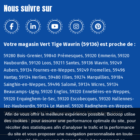
Nous suivre sur
Votre magasin Vert Tige Wavrin (59136) est proche de :
59280 Bois-Grenier, 59840 Prémesques, 59320 Emmerin, 59320
Haubourdin, 59120 Loos, 59211 Santes, 59136 Wavrin, 59249
Aubers, 59134 Fournes-en-Weppes, 59249 Fromelles, 59496
Hantay, 59134 Herlies, 59480 Illies, 59274 Marquillies, 59184
Sainghin-en-Weppes, 59496 Salomé, 59134 Wicres, 59134
Beaucamps-Ligny, 59320 Englos, 59320 Ennetières-en-Weppes,
59320 Erquinghem-le-Sec, 59320 Escobecques, 59320 Hallennes-
lez-Haubourdin, 59134 Le Maisnil, 59320 Radinghem-en-Weppes,
59320 Sequedin, 59133 Phalempin, 59840 Pérenchies, 59113
Afin de vous offrir la meilleure expérience possible, Biocoop utilise
Seclin, 59263 Houplin-Ancoisne
des cookies : pour assurer une performance optimale du site, pour
récolter des statistiques afin d'analyser le trafic et la performance
du site et vous proposer une navigation personnalisée en toute