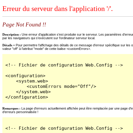
Erreur du serveur dans l'application '/'.
Page Not Found !!
Description :
Une erreur d'application s'est produite sur le serveur. Les paramètres d'erreur
par les navigateurs qui s'exécutent sur l'ordinateur serveur local.
Détails =
Pour permettre l'affichage des détails de ce message d'erreur spécifique sur les o
valeur "off" à l'attribut "mode" de cette balise <customErrors>.
<!-- Fichier de configuration Web.Config -->

<configuration>

    <system.web>

        <customErrors mode="Off"/>

    </system.web>

</configuration>
Remarques :
La page d'erreurs actuellement affichée peut être remplacée par une page d'erre
d'erreurs personnalisée !
<!-- Fichier de configuration Web.Config -->
