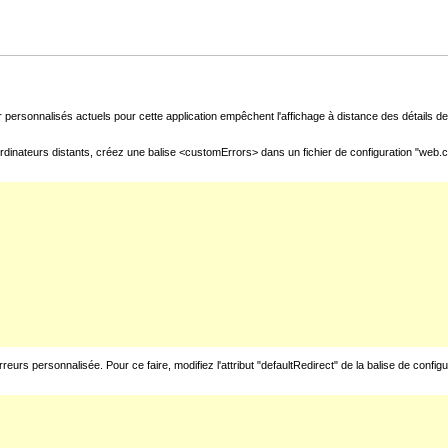
 personnalisés actuels pour cette application empêchent l'affichage à distance des détails de 
rdinateurs distants, créez une balise <customErrors> dans un fichier de configuration "web.con
urs personnalisée. Pour ce faire, modifiez l'attribut "defaultRedirect" de la balise de config