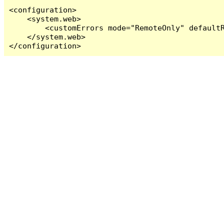
<configuration>

    <system.web>

        <customErrors mode="RemoteOnly" defaultR
    </system.web>

</configuration>