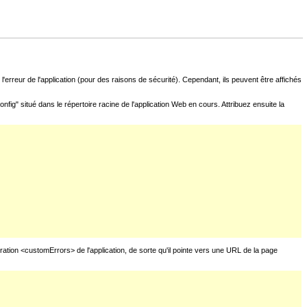
l'erreur de l'application (pour des raisons de sécurité). Cependant, ils peuvent être affichés
fig" situé dans le répertoire racine de l'application Web en cours. Attribuez ensuite la
uration <customErrors> de l'application, de sorte qu'il pointe vers une URL de la page