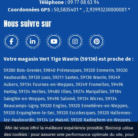
Téléphone :
09 77 08 63 94
Coordonnées GPS :
50,5835401 ° , 2,93993230000001 °
Nous suivre sur
Votre magasin Vert Tige Wavrin (59136) est proche de :
59280 Bois-Grenier, 59840 Prémesques, 59320 Emmerin, 59320
Haubourdin, 59120 Loos, 59211 Santes, 59136 Wavrin, 59249
Aubers, 59134 Fournes-en-Weppes, 59249 Fromelles, 59496
Hantay, 59134 Herlies, 59480 Illies, 59274 Marquillies, 59184
Sainghin-en-Weppes, 59496 Salomé, 59134 Wicres, 59134
Beaucamps-Ligny, 59320 Englos, 59320 Ennetières-en-Weppes,
59320 Erquinghem-le-Sec, 59320 Escobecques, 59320 Hallennes-
lez-Haubourdin, 59134 Le Maisnil, 59320 Radinghem-en-Weppes,
59320 Sequedin, 59133 Phalempin, 59840 Pérenchies, 59113
Afin de vous offrir la meilleure expérience possible, Biocoop utilise
Seclin, 59263 Houplin-Ancoisne
des cookies : pour assurer une performance optimale du site, pour