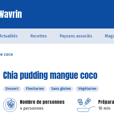
 Wavrin
Actualités
Recettes
Paysans associés
Maga
ue coco
Chia pudding mangue coco
Dessert
Flexitarien
Sans gluten
Végétarien
Nombre de personnes
Prépara
4 personnes
10 min