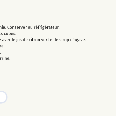
hia. Conserver au réfrigérateur.
ts cubes.
vec le jus de citron vert et le sirop d’agave.
ne.
.
rine.