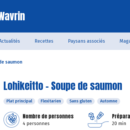
 Wavrin
Actualités
Recettes
Paysans associés
Maga
 de saumon
Lohikeitto – Soupe de saumon
Plat principal
Flexitarien
Sans gluten
Automne
Nombre de personnes
Prépara
4 personnes
20 min