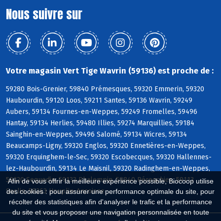
Nous suivre sur
Votre magasin Vert Tige Wavrin (59136) est proche de :
59280 Bois-Grenier, 59840 Prémesques, 59320 Emmerin, 59320
Haubourdin, 59120 Loos, 59211 Santes, 59136 Wavrin, 59249
Aubers, 59134 Fournes-en-Weppes, 59249 Fromelles, 59496
Hantay, 59134 Herlies, 59480 Illies, 59274 Marquillies, 59184
Sainghin-en-Weppes, 59496 Salomé, 59134 Wicres, 59134
Beaucamps-Ligny, 59320 Englos, 59320 Ennetières-en-Weppes,
59320 Erquinghem-le-Sec, 59320 Escobecques, 59320 Hallennes-
lez-Haubourdin, 59134 Le Maisnil, 59320 Radinghem-en-Weppes,
59320 Sequedin, 59133 Phalempin, 59840 Pérenchies, 59113
Afin de vous offrir la meilleure expérience possible, Biocoop utilise
Seclin, 59263 Houplin-Ancoisne
des cookies : pour assurer une performance optimale du site, pour
récolter des statistiques afin d'analyser le trafic et la performance
du site et vous proposer une navigation personnalisée en toute