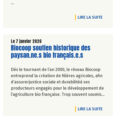
Véronique Bourfe-Rivière.
DE L'AR
LIRE LA SUITE
Le 7 janvier 2026
Lire la suite de l'article
Biocoop soutien historique des
paysan.ne.s bio français.e.s
Dès le tournant de l’an 2000, le réseau Biocoop
entreprend la création de filières agricoles, afin
d’assurerjustice sociale et durabilitéà ses
producteurs engagés pour le développement de
l’agriculture bio française. Trop souvent soumise
aux fluctuations de marché, et plus récemment
aux crises climatiques,la profession de paysan
DE L'A
LIRE LA SUITE
est pourtant essentielle pour la souveraineté