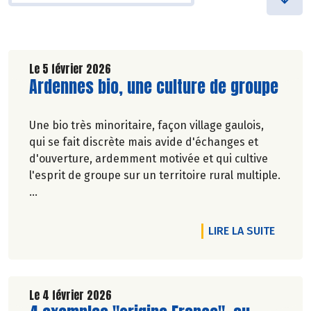
Le 5 février 2026
Lire la suite de l'article
Ardennes bio, une culture de groupe
Une bio très minoritaire, façon village gaulois,
qui se fait discrète mais avide d'échanges et
d'ouverture, ardemment motivée et qui cultive
l'esprit de groupe sur un territoire rural multiple.
Pascale Solana.
DE L'A
LIRE LA SUITE
Le 4 février 2026