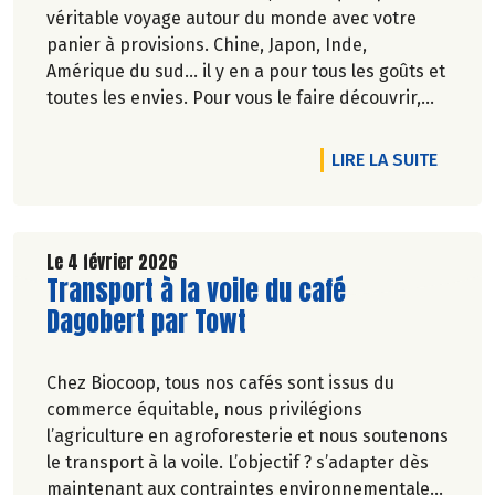
véritable voyage autour du monde avec votre
panier à provisions. Chine, Japon, Inde,
Amérique du sud… il y en a pour tous les goûts et
toutes les envies. Pour vous le faire découvrir,
nous vous faisons bénéficier de 20% de
réduction sur une sélection de produits aux
DE L'AR
LIRE LA SUITE
influences exotiques.
Le 4 février 2026
Lire la suite de l'article
Transport à la voile du café
Dagobert par Towt
Chez Biocoop, tous nos cafés sont issus du
commerce équitable, nous privilégions
l’agriculture en agroforesterie et nous soutenons
le transport à la voile. L’objectif ? s’adapter dès
maintenant aux contraintes environnementales