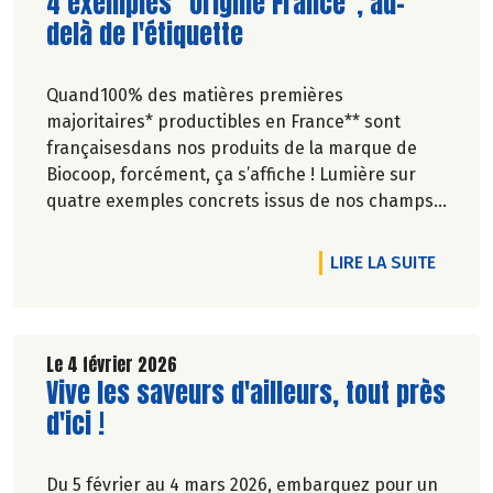
Lire la suite de l'article
4 exemples "origine France", au-
delà de l'étiquette
Quand100% des matières premières
majoritaires* productibles en France** sont
françaisesdans nos produits de la marque de
Biocoop, forcément, ça s’affiche ! Lumière sur
quatre exemples concrets issus de nos champs
grâce au travail de nos paysan.ne.s et
transformateur.rice.s français.e.s .
DE L'A
LIRE LA SUITE
Le 4 février 2026
Lire la suite de l'article
Vive les saveurs d'ailleurs, tout près
d'ici !
Du 5 février au 4 mars 2026, embarquez pour un