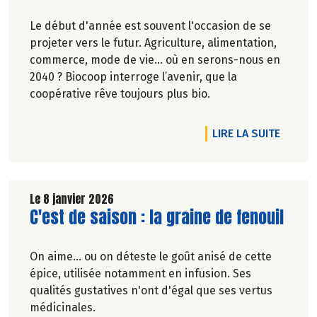
Le début d'année est souvent l'occasion de se
projeter vers le futur. Agriculture, alimentation,
commerce, mode de vie… où en serons-nous en
2040 ? Biocoop interroge l’avenir, que la
coopérative rêve toujours plus bio.
DE L'A
LIRE LA SUITE
Le 8 janvier 2026
Lire la suite de l'article
C'est de saison : la graine de fenouil
On aime... ou on déteste le goût anisé de cette
épice, utilisée notamment en infusion. Ses
qualités gustatives n'ont d'égal que ses vertus
médicinales.