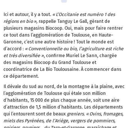
Ici et autour, il y a tout.
«
L
’
Occitanie est num
é
ro
1 des
r
é
gions en bio
»
,
rappelle Tanguy Le Gall, gérant de
plusieurs magasins Biocoop. Oui, mais pour faire rentrer
ce tout dans l’agglomération de Toulouse, en Haute-
Garonne, c’est une autre histoire
! Tout le monde est
d
’
accord
:
«
Conventionnelle ou bio, l
’
agriculture est riche
et tr
è
s diversifi
é
e
»
, confirme Muriel Le Sann, chargée
des magasins Biocoop du Grand Toulouse et
coordinatrice de La Bio Toulousaine. À commencer dans
ce département.
Il dévale du sud au nord, de la montagne à la plaine, avec
l’agglomération de Toulouse qui étale son million
d’habitants, 15
000 de plus chaque ann
é
e, soit une aire
d
’
attraction de 1,5 million d
’
habitants. Les d
é
partements
qui l
’
entourent sont de beaux
greniers. «
Ovins, fromages,
miels des Pyr
é
n
é
es, de l
’
Ari
è
ge, vergers de pommiers,
poiriers, pruniers
…
du Tarn-et-Garonne, mara
î
chage et