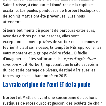
Saint-Urcisse,
à
cinquante kilom
è
tres de la capitale
occitane. Les poules pondeuses de Norbert Esclapez et
de son fils Mattis ont
é
t
é
pr
é
venues. Elles nous
attendent.
Si leurs b
â
timents disposent de parcours ext
é
rieurs,
avec des arbres pour se percher, elles sont
exceptionnellement priv
é
es de sortie
: nous sommes en
f
é
vrier, il
pleut sans cesse, la temp
ê
te Nils approche, les
eaux montent et la grippe aviaire rôde… Difficile
d’imaginer les étés suffocants. Ici,
«
pas d
’
agriculture
sans eau
»
,
dit Norbert, rappelant que le site est voisin
du projet de barrage de Sivens, destiné à irriguer les
terres agricoles, abandonné en 2015.
La vraie origine de l’œuf ET de la poule
Norbert et Mattis élèvent une soixantaine de cochons
rustiques de races duroc et gascon, des poulets de chair