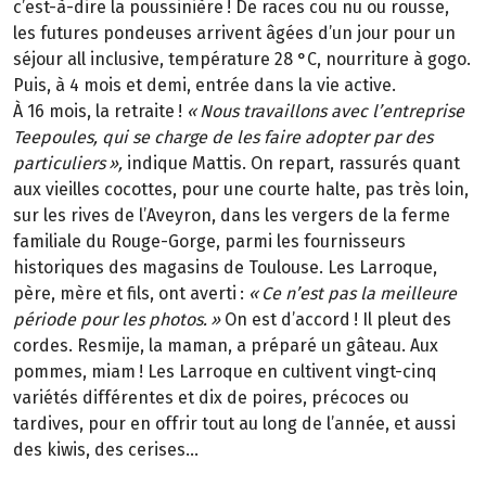
c’est-à-dire la poussinière
! De races cou nu ou rousse,
les futures pondeuses arrivent
â
g
é
es d
’
un jour pour un
s
é
jour all inclusive, temp
é
rature 28
°
C, nourriture
à
gogo.
Puis,
à
4
mois et demi, entr
é
e dans la vie active.
À
16
mois, la retraite
!
«
Nous travaillons avec l
’
entreprise
Teepoules, qui se charge de les faire adopter par des
particuliers
»
,
indique Mattis. On repart, rassurés quant
aux vieilles cocottes, pour une courte halte, pas très loin,
sur les rives de l’Aveyron, dans les vergers de la ferme
familiale du Rouge-Gorge, parmi les fournisseurs
historiques des magasins de Toulouse. Les Larroque,
père, mère et fils, ont averti
:
«
Ce n
’
est pas la meilleure
p
é
riode pour les photos.
»
On est d’accord
! Il pleut des
cordes. Resmije, la maman, a pr
é
par
é
un g
â
teau. Aux
pommes, miam
! Les Larroque en cultivent vingt-cinq
vari
é
t
é
s diff
é
rentes et dix de poires, pr
é
coces ou
tardives, pour en offrir tout au long de l
’
ann
é
e, et aussi
des kiwis, des cerises...