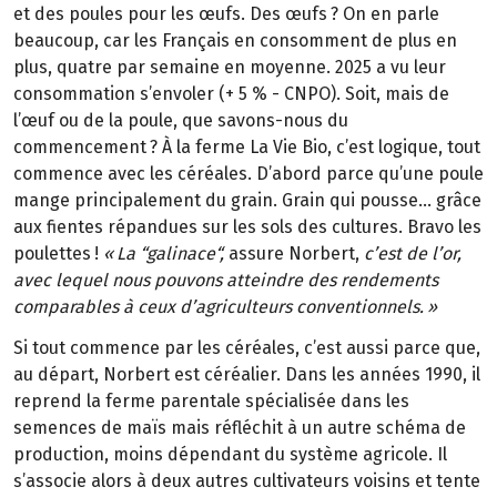
et des poules pour les œufs. Des œufs
? On en parle
beaucoup, car les Fran
ç
ais en consomment de plus en
plus, quatre par semaine en moyenne. 2025 a vu leur
consommation s
’
envoler (+
5
%
-
CNPO). Soit, mais de
l
’œ
uf ou de la poule, que savons-nous du
commencement
? À la ferme La Vie Bio, c’est logique, tout
commence avec les céréales. D’abord parce qu’une poule
mange principalement du grain. Grain qui pousse… grâce
aux fientes répandues sur les sols des cultures. Bravo les
poulettes
!
«
La
“
galinace
“
,
assure Norbert,
c’est de l’or,
avec lequel nous pouvons atteindre des rendements
comparables à ceux d’agriculteurs conventionnels.
»
Si tout commence par les céréales, c’est aussi parce que,
au départ, Norbert est céréalier. Dans les années 1990, il
reprend la ferme parentale spécialisée dans les
semences de maïs mais réfléchit à un autre schéma de
production, moins dépendant du système agricole. Il
s’associe alors à deux autres cultivateurs voisins et tente