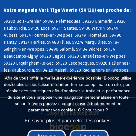
Votre magasin Vert Tige Wavrin (59136) est proche de :
59280 Bois-Grenier, 59840 Prémesques, 59320 Emmerin, 59320
Haubourdin, 59120 Loos, 59211 Santes, 59136 Wavrin, 59249
Aubers, 59134 Fournes-en-Weppes, 59249 Fromelles, 59496
Hantay, 59134 Herlies, 59480 Illies, 59274 Marquillies, 59184
Sainghin-en-Weppes, 59496 Salomé, 59134 Wicres, 59134
Beaucamps-Ligny, 59320 Englos, 59320 Ennetières-en-Weppes,
59320 Erquinghem-le-Sec, 59320 Escobecques, 59320 Hallennes-
lez-Haubourdin, 59134 Le Maisnil, 59320 Radinghem-en-Weppes,
59320 Sequedin, 59133 Phalempin, 59840 Pérenchies, 59113
Afin de vous offrir la meilleure expérience possible, Biocoop utilise
Seclin, 59263 Houplin-Ancoisne
des cookies : pour assurer une performance optimale du site, pour
récolter des statistiques afin d'analyser le trafic et la performance
du site et vous proposer une navigation personnalisée en toute
sécurité. Vous pouvez changer d'avis à tout moment en
Biocoop.fr
Le réseau Biocoop
paramétrant vos cookies. OK pour vous ?
Copyright Biocoop 2026
En savoir plus et paramétrer les cookies
Je refuse
J'accepte