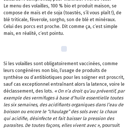
Le menu des volailles, 100 % bio et produit maison, se
compose de maïs et de soja (toastés, s’il vous plaît
!), de
bl
é
triticale, f
é
verole, sorgho, son de bl
é
et min
é
raux.
Celui des porcs est proche. Dit comme
ç
a, c
’
est simple
mais, en r
é
alit
é
, c
’
est pointu.
Si les volailles sont obligatoirement vaccin
é
es, comme
leurs cong
é
n
è
res non
bio, l
’
usage de produits de
synth
è
se ou d
’
antibiotiques pour les soigner est proscrit,
sauf cas exceptionnel entra
î
nant alors la latence, voire le
déclassement, des lots.
«
On n
’
a droit qu
’
au pr
é
ventif, par
exemple des vermifuges
à
base d
’
huile essentielle toutes
les six semaines, des acidifiants organiques dans l
’
eau de
boisson ou encore le
“
chaulage
”
des sols avec la chaux
qui acidifie, d
é
sinfecte et fait baisser la pression des
parasites. De toutes fa
ç
ons, elles vivent avec
»
,
poursuit