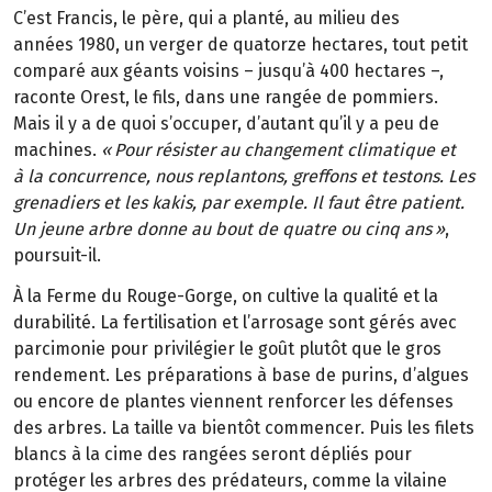
C
’
est Francis, le p
è
re, qui a plant
é
, au
milieu des
ann
é
es
1980, un verger de quatorze
hectares, tout petit
compar
é
aux
g
é
ants voisins
–
jusqu
’à
400
hectares
–
,
raconte Orest, le fils, dans une rang
é
e de pommiers.
Mais il y a de quoi s
’
occuper, d’autant qu’il y a peu de
machines.
«
Pour
r
é
sister au changement climatique et
à
la
concurrence, nous replantons, greffons et
testons. Les
grenadiers et les kakis, par exemple. Il
faut
ê
tre patient.
Un jeune arbre donne au
bout de quatre ou cinq
ans
»
,
poursuit-il.
À la Ferme du Rouge-Gorge, on cultive la qualité et la
durabilité. La fertilisation et l’arrosage sont gérés avec
parcimonie pour privilégier le goût plutôt que le gros
rendement. Les préparations à base de purins, d’algues
ou encore de plantes viennent renforcer les défenses
des arbres. La taille va bientôt commencer. Puis les filets
blancs à la cime des rangées seront dépliés pour
protéger les arbres des prédateurs, comme la vilaine