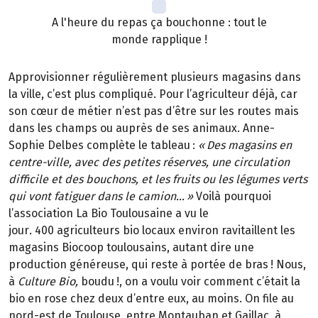
A l'heure du repas ça bouchonne : tout le
monde rapplique !
Approvisionner régulièrement plusieurs magasins dans
la ville, c’est plus compliqué. Pour l’agriculteur déjà, car
son cœur de métier n’est pas d’être sur les routes mais
dans les champs ou auprès de ses animaux. Anne-
Sophie Delbes complète le tableau
:
«
Des magasins en
centre-ville, avec des petites r
é
serves, une circulation
difficile et des bouchons, et les fruits ou les l
é
gumes verts
qui vont fatiguer dans le camion
…
»
Voilà pourquoi
l’association La Bio Toulousaine a vu le
jour
.
400 agriculteurs bio locaux environ ravitaillent les
magasins Biocoop toulousains, autant dire une
production généreuse, qui reste à portée de bras
! Nous,
à
Culture Bio,
boudu
!, on a voulu voir comment c
’é
tait la
bio en rose chez deux d
’
entre eux, au moins. On file au
nord-est de Toulouse, entre Montauban et Gaillac,
à