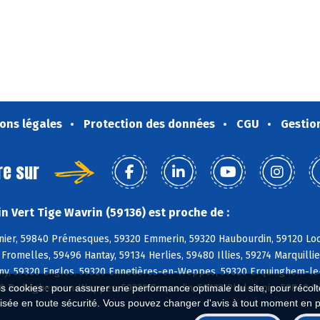
ons légales
Protection des données
CGU
Gestio
re sur
n Vert Tige Wavrin (59136) est proche de :
nier, 59840 Prémesques, 59320 Emmerin, 59320 Haubourdin, 59120 Loo
romelles, 59496 Hantay, 59134 Herlies, 59480 Illies, 59274 Marquill
y, 59320 Englos, 59320 Ennetières-en-Weppes, 59320 Erquinghem-le-
es cookies : pour assurer une performance optimale du site, pour récolter
320 Radinghem-en-Weppes, 59320 Sequedin, 59133 Phalempin, 59840 Pé
isée en toute sécurité. Vous pouvez changer d'avis à tout moment en 