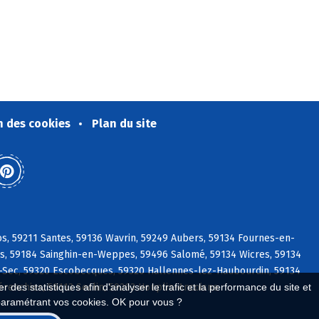
n des cookies
Plan du site
s, 59211 Santes, 59136 Wavrin, 59249 Aubers, 59134 Fournes-en-
ies, 59184 Sainghin-en-Weppes, 59496 Salomé, 59134 Wicres, 59134
Sec, 59320 Escobecques, 59320 Hallennes-lez-Haubourdin, 59134
 des statistiques afin d'analyser le trafic et la performance du site et
renchies, 59113 Seclin, 59263 Houplin-Ancoisne
paramétrant vos cookies. OK pour vous ?