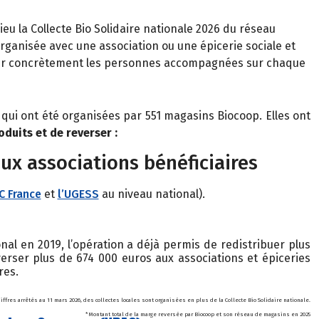
 lieu la Collecte Bio Solidaire nationale 2026 du réseau
rganisée avec une association ou une épicerie sociale et
enir concrètement les personnes
accompagnées sur chaque
 qui ont été organisées par 551 magasins Biocoop. Elles ont
oduits et de reverser :
aux associations bénéficiaires
C France
et
l’UGESS
au niveau national).
al en 2019, l’opération a déjà permis de redistribuer plus
erser plus de 674 000 euros aux associations et épiceries
res.
hiffres arrêtés au 11 mars 2026, des collectes locales sont organisées en plus de la Collecte Bio Solidaire nationale.
* Montant total de la marge reversée par Biocoop et son réseau de magasins en 2025