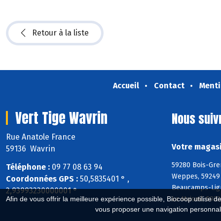
Retour à la liste
Accueil
Contact
Menti
Vert Tige Wavrin
Nous suiv
Rue Anatole France
Votre magasi
59136 Wavrin
59280 Bois-Gre
Téléphone :
09 77 08 63 94
Weppes, 59249 F
Coordonnées GPS :
50,5835401 ° ,
Beaucamps-Lign
2,93993230000001 °
Afin de vous offrir la meilleure expérience possible, Biocoop utilise d
Le Maisnil, 59
vous proposer une navigation personnal