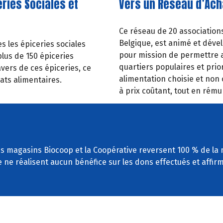
ries Sociales et
Vers un Réseau d’Ach
Ce réseau de 20 associations
Belgique, est animé et dével
es les épiceries sociales
pour mission de permettre a
plus de 150 épiceries
quartiers populaires et prior
vers de ces épiceries, ce
alimentation
choisie
et
non
ats alimentaires.
à
prix
coûtant,
tout
en rémun
 les magasins Biocoop et la Coopérative reversent 100 % de la 
e ne réalisent aucun bénéfice sur les dons effectués et affi