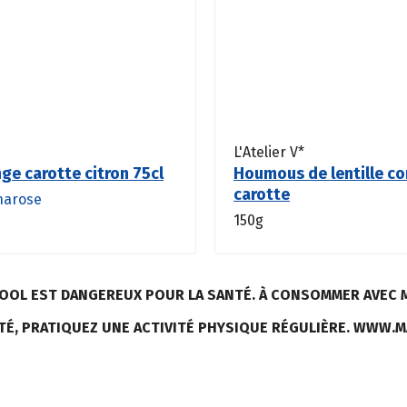
L'Atelier V*
nge carotte citron 75cl
Houmous de lentille co
carotte
harose
150g
LCOOL EST DANGEREUX POUR LA SANTÉ. À CONSOMMER AVEC 
TÉ, PRATIQUEZ UNE ACTIVITÉ PHYSIQUE RÉGULIÈRE. WWW.