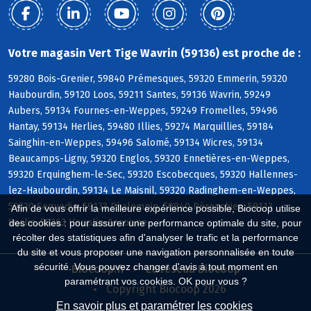
Votre magasin Vert Tige Wavrin (59136) est proche de :
59280 Bois-Grenier, 59840 Prémesques, 59320 Emmerin, 59320
Haubourdin, 59120 Loos, 59211 Santes, 59136 Wavrin, 59249
Aubers, 59134 Fournes-en-Weppes, 59249 Fromelles, 59496
Hantay, 59134 Herlies, 59480 Illies, 59274 Marquillies, 59184
Sainghin-en-Weppes, 59496 Salomé, 59134 Wicres, 59134
Beaucamps-Ligny, 59320 Englos, 59320 Ennetières-en-Weppes,
59320 Erquinghem-le-Sec, 59320 Escobecques, 59320 Hallennes-
lez-Haubourdin, 59134 Le Maisnil, 59320 Radinghem-en-Weppes,
59320 Sequedin, 59133 Phalempin, 59840 Pérenchies, 59113
Afin de vous offrir la meilleure expérience possible, Biocoop utilise
Seclin, 59263 Houplin-Ancoisne
des cookies : pour assurer une performance optimale du site, pour
récolter des statistiques afin d'analyser le trafic et la performance
du site et vous proposer une navigation personnalisée en toute
sécurité. Vous pouvez changer d'avis à tout moment en
Biocoop.fr
Le réseau Biocoop
paramétrant vos cookies. OK pour vous ?
Copyright Biocoop 2026
En savoir plus et paramétrer les cookies