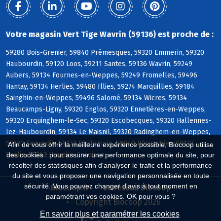
Votre magasin Vert Tige Wavrin (59136) est proche de :
59280 Bois-Grenier, 59840 Prémesques, 59320 Emmerin, 59320
Haubourdin, 59120 Loos, 59211 Santes, 59136 Wavrin, 59249
Aubers, 59134 Fournes-en-Weppes, 59249 Fromelles, 59496
Hantay, 59134 Herlies, 59480 Illies, 59274 Marquillies, 59184
Sainghin-en-Weppes, 59496 Salomé, 59134 Wicres, 59134
Beaucamps-Ligny, 59320 Englos, 59320 Ennetières-en-Weppes,
59320 Erquinghem-le-Sec, 59320 Escobecques, 59320 Hallennes-
lez-Haubourdin, 59134 Le Maisnil, 59320 Radinghem-en-Weppes,
59320 Sequedin, 59133 Phalempin, 59840 Pérenchies, 59113
Afin de vous offrir la meilleure expérience possible, Biocoop utilise
Seclin, 59263 Houplin-Ancoisne
des cookies : pour assurer une performance optimale du site, pour
récolter des statistiques afin d'analyser le trafic et la performance
du site et vous proposer une navigation personnalisée en toute
sécurité. Vous pouvez changer d'avis à tout moment en
Biocoop.fr
Le réseau Biocoop
paramétrant vos cookies. OK pour vous ?
Copyright Biocoop 2026
En savoir plus et paramétrer les cookies