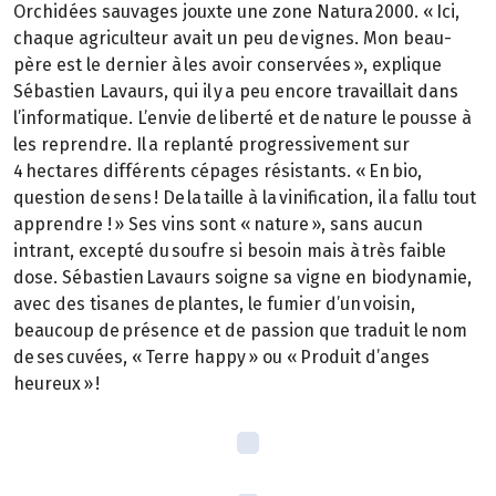
Orchidées sauvages jouxte une zone Natura 2000. « Ici,
chaque agriculteur avait un peu de vignes. Mon beau-
père est le dernier à les avoir conservées », explique
Sébastien Lavaurs, qui il y a peu encore travaillait dans
l’informatique. L’envie de liberté et de nature le pousse à
les reprendre. Il a replanté progressivement sur
4 hectares différents cépages résistants. « En bio,
question de sens ! De la taille à la vinification, il a fallu tout
apprendre ! » Ses vins sont « nature », sans aucun
intrant, excepté du soufre si besoin mais à très faible
dose. Sébastien Lavaurs soigne sa vigne en biodynamie,
avec des tisanes de plantes, le fumier d’un voisin,
beaucoup de présence et de passion que traduit le nom
de ses cuvées, « Terre happy » ou « Produit d’anges
heureux » !