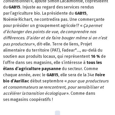
conventionnel
», ajoute Simon Lacalmontie, coprésident
du
GAB15
. Injuste au regard des services rendus
par l’agriculture bio. La présidente du
GAB15
,
Noëmie Richart, ne contredira pas. Une commerçante
pour présider un groupement agricole !? «
Ça permet
d’échanger des points de vue, de comprendre nos
différences. D’aider et de faire bouger même si on n’est
pas producteur
», dit-elle. Terre de liens, Projet
alimentaire du territoire (PAT), Fadear*…, au-delà du
soutien aux produits locaux, qui représentent
16 %
de
l’offre dans ses magasins, elle s’intéresse à
tous les
élans d’agriculture paysanne
du secteur. Comme
chaque année, avec le
GAB15
, elle sera de la 34e
Foire
bio d’Aurillac
début septembre «
pour que producteurs
et consommateurs se rencontrent, pour sensibiliser et
accélérer la transition écologique
». Comme dans
ses magasins coopératifs !