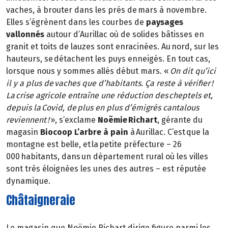
vaches, à brouter dans les prés de mars à novembre.
Elles s’égrènent dans les courbes de
paysages
vallonnés
autour d’Aurillac où de solides bâtisses en
granit et toits de lauzes sont enracinées. Au nord, sur les
hauteurs, se détachent les puys enneigés. En tout cas,
lorsque nous y sommes allés début mars. «
On dit qu’ici
il y a plus de vaches que d’habitants. Ça reste à vérifier !
La crise agricole entraîne une réduction des cheptels et,
depuis la Covid, de plus en plus d’émigrés cantalous
reviennent !
», s’exclame
Noëmie Richart
, gérante du
magasin
Biocoop L’arbre à pain
à Aurillac. C’est que la
montagne est belle, et la petite préfecture – 26
000 habitants, dans un département rural où les villes
sont très éloignées les unes des autres – est réputée
dynamique.
Châtaigneraie
Le magasin que Noëmie Richart dirige figure parmi les