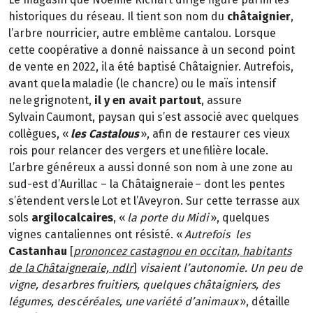
historiques du réseau. Il tient son nom du
châtaignier
,
l’arbre nourricier, autre emblème cantalou. Lorsque
cette coopérative a donné naissance à un second point
de vente en 2022, il a été baptisé Châtaignier. Autrefois,
avant que la maladie (le chancre) ou le maïs intensif
ne le grignotent,
il y en avait partout
, assure
Sylvain Caumont, paysan qui s’est associé avec quelques
collègues, «
les Castalous
», afin de restaurer ces vieux
rois pour relancer des vergers et une filière locale.
L’arbre généreux a aussi donné son nom à une zone au
sud-est d’Aurillac – la Châtaigneraie – dont les pentes
s’étendent vers le Lot et l’Aveyron. Sur cette terrasse aux
sols
argilocalcaires
, «
la porte du Midi
», quelques
vignes cantaliennes ont résisté. «
Autrefois les
Castanhau
[
prononcez castagnou en occitan, habitants
de la Châtaigneraie, ndlr
]
visaient l’autonomie. Un peu de
vigne, des arbres fruitiers, quelques châtaigniers, des
légumes, des céréales, une variété d’animaux
», détaille